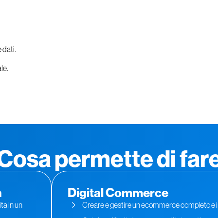
 dati.
le.
Cosa permette di far
n
Digital Commerce
ita in un
Creare e gestire un ecommerce completo e i