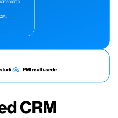
ggiornamento
zati.
studi
PMI multi-sede
nded CRM