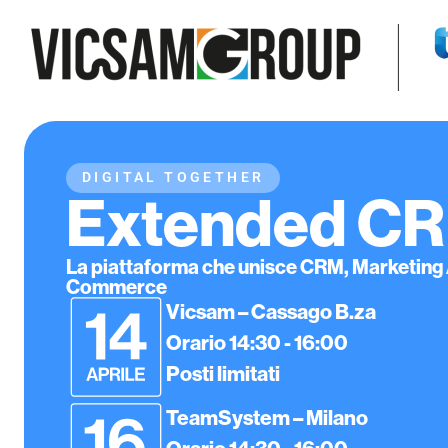
DIGITAL TOGETHER
Extended C
La piattaforma che unisce CRM, Marketing
Commerce
Vicsam – Cassago B.za
Orario 14:30 - 16:00
Posti limitati
TeamSystem – Milano