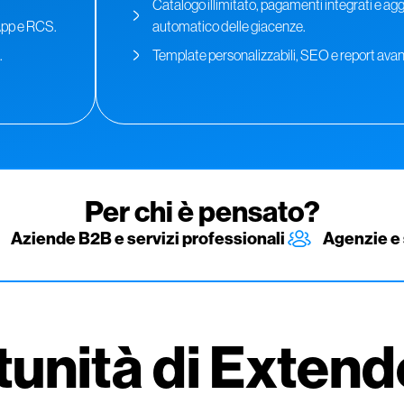
Catalogo illimitato, pagamenti integrati e a
App e RCS.
automatico delle giacenze.
.
Template personalizzabili, SEO e report avan
Per chi è pensato?
Aziende B2B e servizi professionali
Agenzie e 
rtunità di Exte