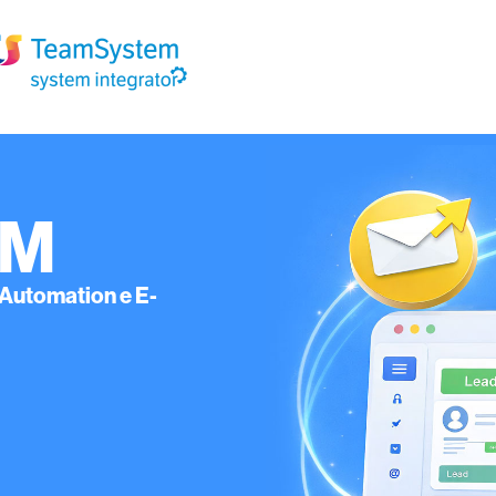
RM
 Automation e E-