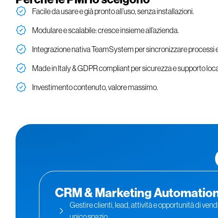
Facile da usare e già pronto all’uso, senza installazioni.
Modulare e scalabile: cresce insieme all’azienda.
Integrazione nativa TeamSystem per sincronizzare processi e
Made in Italy & GDPR compliant per sicurezza e supporto loca
Investimento contenuto, valore massimo.
CRM & Marketing Automatio
Gestire clienti, lead, attività e opportunità di vend
unico spazio.