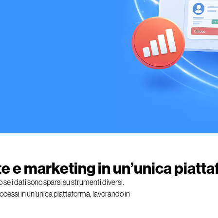
e e marketing in un’unica piatt
se i dati sono sparsi su strumenti diversi.
rocessi in un’unica piattaforma, lavorando in