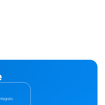
e
ntegrato.