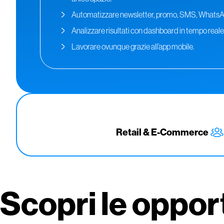
Automatizzare newsletter, promo, SMS, Whats
Analizzare risultati con dashboard in tempo reale
Lavorare ovunque grazie all’app mobile.
Retail & E-Commerce
Scopri le oppo