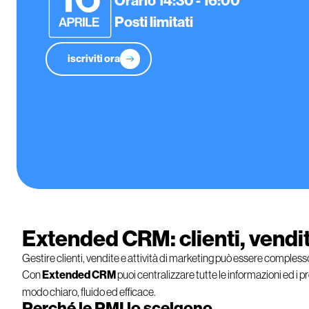
Orario 14:30 - 16:00
Posti limitati
iscriviti ora
Extended CRM: clienti, vendit
Gestire clienti, vendite e attività di marketing può essere complesso 
Con
Extended CRM
puoi centralizzare tutte le informazioni e
d
i p
modo chiaro, fluido ed efficace.
Perché le PMI lo scelgono