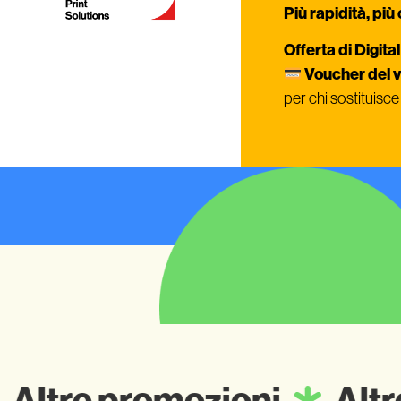
Più rapidità, più 
Offerta di Digita
Voucher del 
per chi sostituisc