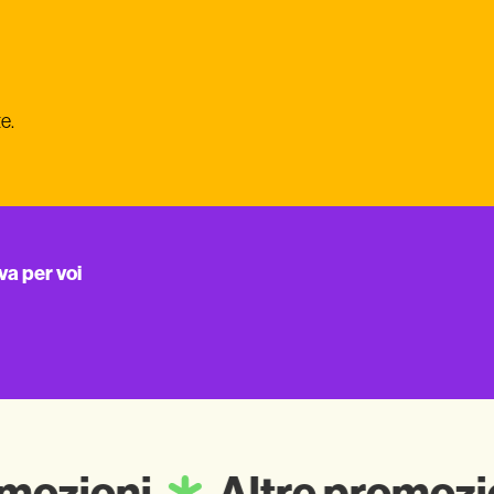
e.
va per voi